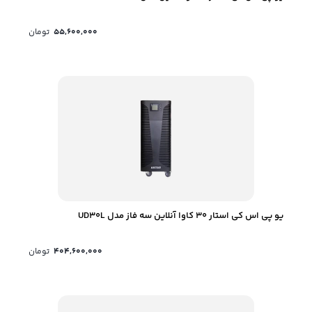
55,600,000
تومان
یو پی اس کی استار 30 کاوا آنلاین سه فاز مدل UD30L
404,600,000
تومان