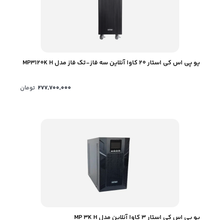
یو پی اس کی استار 20 کاوا آنلاین سه فاز-تک فاز مدل MP3120K H
277,700,000
تومان
یو پی اس کی استار 3 کاوا آنلاین مدل MP 3K H