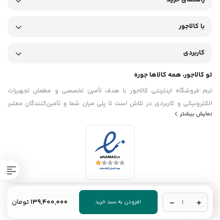
راهنمای خرید
با کالاجور
کاربردی
تو کالاجور، همه کالاها جوره
تیم فروشگاه اینترنتی کالاجور با هدف تأمین تخصصی و مطمئن تجهیزات
الکترونیکی و کاربردی در تلاش است تا پلی میان شما و تأمین‌کنندگان معتبر
نمایش بیشتر
باشد. ما در تیم کالاجور تلاش می‌کنیم با ارائه‌ی محصولاتی باکیفیت و اصل، همراه
با قیمت منصفانه و مشاوره فنی دقیق، فرایند خرید تجهیزات را برای مشتریان
ساده، سریع و قابل اعتماد کنیم. با شناخت دقیق نیازهای بازار کشور و تمرکز بر
رضایت مشتری، تیم فروشگاه اینترنتی کالاجور گام به گام در مسیر توسعه حرکت
می‌کند.
استفاده از مطالب فروشگاه اینترنتی کالاجور فقط برای مقاصد غیرتجاری و با ذکر
موتور
139,400,000
تومان
افزودن به سبد خرید
منبع بلامانع است.
برق
لانسین