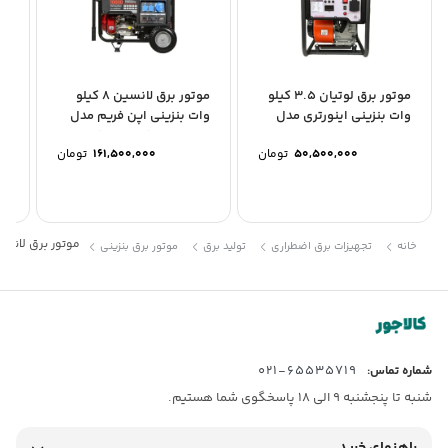
موتور برق لوتیان 3.5 کیلو
موتور برق لانسین 8 کیلو
وات بنزینی اینورتری مدل
وات بنزینی اپن فریم مدل
وا
LT5000i
LC10000D-AS پنل-1
مدل E
50,500,000
تومان
161,500,000
تومان
موتور برق لانسین 7.7 کیلو وات بنزینی اپن فریم مدل 00D-S ATS
خانه
تجهیزات برق اضطراری
تولید برق
موتور برق بنزینی
65535719-021
شماره تماس:
شنبه تا پنجشنبه 9 الی 18 پاسخگوی شما هستیم.