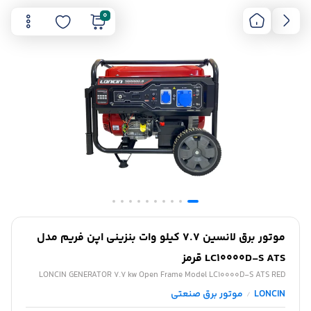
0
موتور برق لانسین 7.7 کیلو وات بنزینی اپن فریم مدل
LC10000D-S ATS قرمز
LONCIN GENERATOR 7.7 kw Open Frame Model LC10000D-S ATS RED
LONCIN
موتور برق صنعتی
/