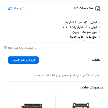
مشخصات کالا
نمایش بیشتر
توان ماکزیمم
8 کیلو وات
توان دائم (کیلووات)
7.7
نوع سوخت
بنزین
نوع بدنه
اوپن فریم
وزن
106 کیلوگرم
ابعاد
80 × 59 × 59 سانتیمتر
بازخورد درباره این کالا
نظرات
افزودن نظر جدید +
هیچ دیدگاهی برای این محصول نوشته نشده است.
محصولات مشابه