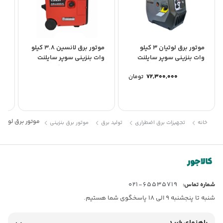
موتور برق لوتیان 3 کیلو
موتور برق لانسین 3.8 کیلو
وات بنزینی سوپر سایلنت
وات بنزینی سوپر سایلنت
وا
مدل LT4050iS
مدل GR4800iS قرمز
iE
72,300,000
تومان
موتور برق لوتیان 2.8 کیلو وات بنزینی اینورتری مدل 00i
خانه
تجهیزات برق اضطراری
تولید برق
موتور برق بنزینی
65535719-021
شماره تماس:
شنبه تا پنجشنبه 9 الی 18 پاسخگوی شما هستیم.