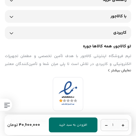
راهنمای خرید
با کالاجور
کاربردی
تو کالاجور، همه کالاها جوره
تیم فروشگاه اینترنتی کالاجور با هدف تأمین تخصصی و مطمئن تجهیزات
الکترونیکی و کاربردی در تلاش است تا پلی میان شما و تأمین‌کنندگان معتبر
نمایش بیشتر
باشد. ما در تیم کالاجور تلاش می‌کنیم با ارائه‌ی محصولاتی باکیفیت و اصل، همراه
با قیمت منصفانه و مشاوره فنی دقیق، فرایند خرید تجهیزات را برای مشتریان
ساده، سریع و قابل اعتماد کنیم. با شناخت دقیق نیازهای بازار کشور و تمرکز بر
رضایت مشتری، تیم فروشگاه اینترنتی کالاجور گام به گام در مسیر توسعه حرکت
می‌کند.
استفاده از مطالب فروشگاه اینترنتی کالاجور فقط برای مقاصد غیرتجاری و با ذکر
موتور
40,600,000
تومان
افزودن به سبد خرید
منبع بلامانع است.
برق
لوتیان