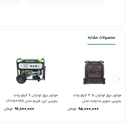
محصولات مشابه
موتور برق لوتیان 3.5 کیلو وات
موتور برق لوتیان 7 کیلو وات
بنزینی سوپر سایلنت مدل
بنزینی اپن فریم مدل LT10500ED
LT4500iSE
96,800,000
95,000,000
تومان
تومان