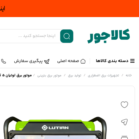
دسته بندی کالاها
صفحه اصلی
پیگیری سفارش
/
/
/
/
موتور برق لوتیان 5 کیلو وات بنزینی اپن فریم مدل LT6500D
خانه
تجهیزات برق اضطراری
تولید برق
موتور برق بنزینی