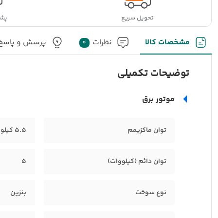
تحویل سریع
پشت
مشخصات کالا
نظرات
پرسش و پاسخ
0
توضیحات تکمیلی
موتور برق
توان ماکزیمم
5.5 کیلو وات
توان دائم (کیلووات)
5
نوع سوخت
بنزین