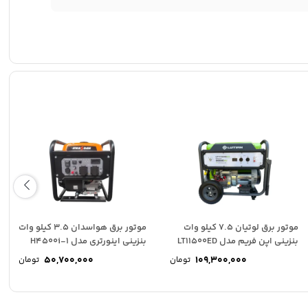
موتور برق لوتیان 7.5 کیلو وات
موتور برق هواسدان 3.5 کیلو وات
بنزینی اپن فریم مدل LT11500ED
بنزینی اینورتری مدل H4500i-1
50,700,000
109,300,000
تومان
تومان