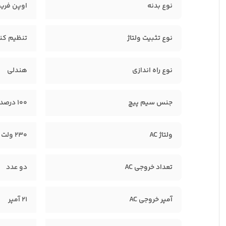
نوع بدنه
اوپن فری
نوع تثبیت ولتاژ
تنظیم کننده
نوع راه اندازی
هندلی
جنس سیم پیچ
100 درصد مس
ولتاژ AC
230 ولت
تعداد خروجی AC
دو عدد
آمپر خروجی AC
21 آمپر