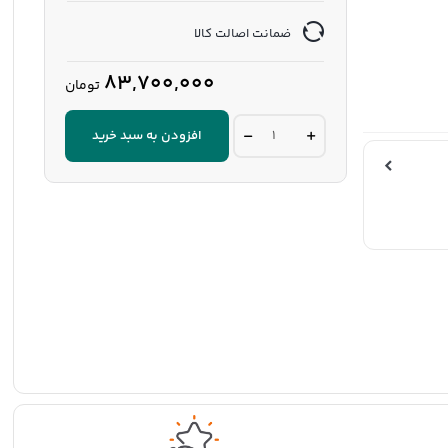
ضمانت اصالت کالا
83,700,000
تومان
موتور
افزودن به سبد خرید
برق
لوتیان
5
کیلو
وات
بنزینی
اپن
فریم
مدل
LT6500D
quantity