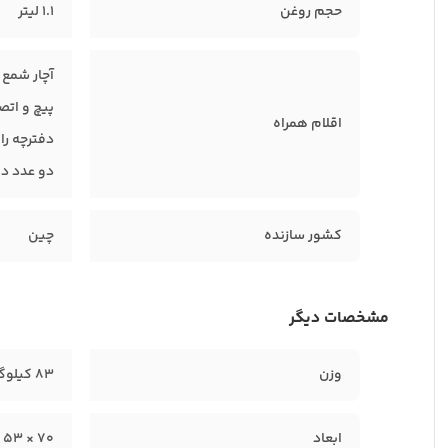
حجم روغن
1.1 لیتر
آچار شمع
پیچ و اتص
اقلام همراه
دفترچه را
دو عدد د
کشور سازنده
چین
مشخصات دیگر
وزن
83 کیلوگرم
ابعاد
70 × 53 × 56 سانتیمتر