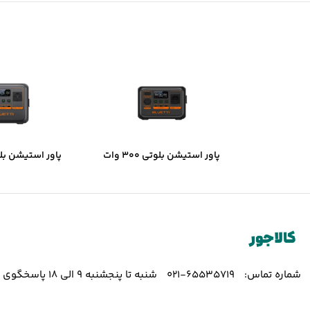
پاور استیشن بلوتی 300 وات
ظرفیت 230 وات ساعت مدل AC2P
ظرفیت
C50P
شماره تماس:
65535719-021
شنبه تا پنجشنبه 9 الی 18 پاسخگوی شما هستیم.