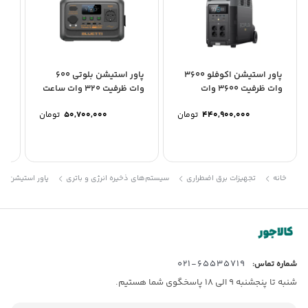
پاور استیشن اکوفلو 3600
پاور استیشن بلوتی 600
وات ظرفیت 3600 وات
وات ظرفیت 320 وات ساعت
ساعت مدل DELTA PRO
مدل Premium 30...
ساع
440,900,000
تومان
50,700,000
تومان
خانه
تجهیزات برق اضطراری
سیستم‌های ذخیره انرژی و باتری
پاور استیشن
65535719-021
شماره تماس:
شنبه تا پنجشنبه 9 الی 18 پاسخگوی شما هستیم.