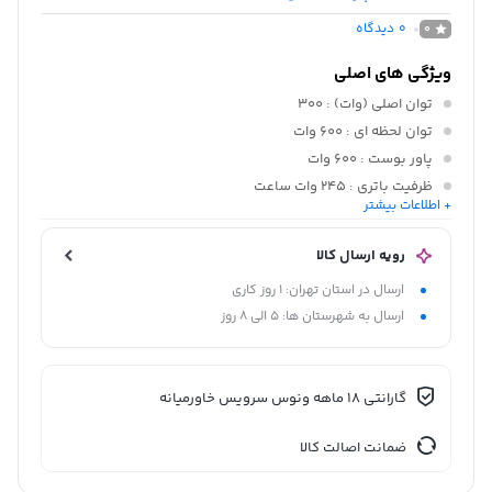
0
دیدگاه
0
ویژگی های اصلی
توان اصلی (وات)
: 300
توان لحظه ای
: 600 وات
پاور بوست
: 600 وات
ظرفیت باتری
: 245 وات ساعت
+ اطلاعات بیشتر
نوع باتری
: لیتیوم آیرون فسفات (LFP / LiFePo4)
رویه ارسال کالا
ارسال در استان تهران: 1 روز کاری
ارسال به شهرستان ها: 5 الی 8 روز
گارانتی 18 ماهه ونوس سرویس خاورمیانه
ضمانت اصالت کالا