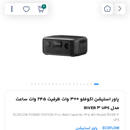
0
پاور استیشن اکوفلو 300 وات ظرفیت 245 وات ساعت
مدل RIVER 3 UPS
ECOFLOW POWER STATION 300 Watt Capacity 245 Wh Model RIVER 3
UPS
ECOFLOW
پاور استیشن
/