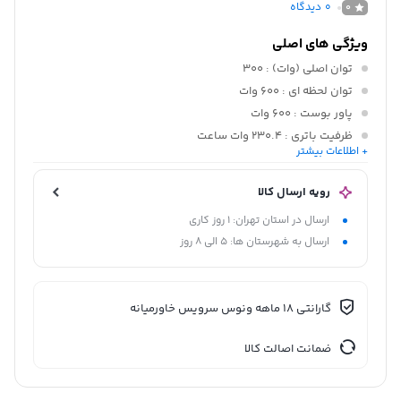
0
دیدگاه
0
ویژگی های اصلی
توان اصلی (وات)
: 300
توان لحظه ای
: 600 وات
پاور بوست
: 600 وات
ظرفیت باتری
: 230.4 وات ساعت
+ اطلاعات بیشتر
نوع باتری
: لیتیوم آیرون فسفات (LFP / LiFePo4)
رویه ارسال کالا
ارسال در استان تهران: 1 روز کاری
ارسال به شهرستان ها: 5 الی 8 روز
گارانتی 18 ماهه ونوس سرویس خاورمیانه
ضمانت اصالت کالا