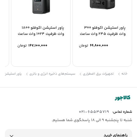
پاور استیشن اکوفلو 300
پاور استیشن اکوفلو 1800
وات ظرفیت 245 وات ساعت
وات ظرفیت 1024 وات ساعت
مدل RIVER 3...
مدل DELTA 2
ساعت
66,800,000
تومان
167,100,000
تومان
خانه
تجهیزات برق اضطراری
سیستم‌های ذخیره انرژی و باتری
پاور استیشن
65535719-021
شماره تماس:
شنبه تا پنجشنبه 9 الی 18 پاسخگوی شما هستیم.
راهنمای خرید