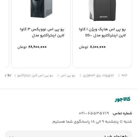
یو پی اس هایک ویژن 1 کاوا
یو پی اس نوویکس 3 کاوا
لاین اینتراکتیو مدل DS-
لاین اینتراکتیو مدل
کا
00
POWERCORE 3100T
UPS1000
8,100,000
تومان
28,600,000
تومان
یو پی اس هایک ویژن 
خانه
تجهیزات برق اضطراری
یو پی اس
یو پی اس لاین اینتراکتیو
65535719-021
شماره تماس:
شنبه تا پنجشنبه 9 الی 18 پاسخگوی شما هستیم.