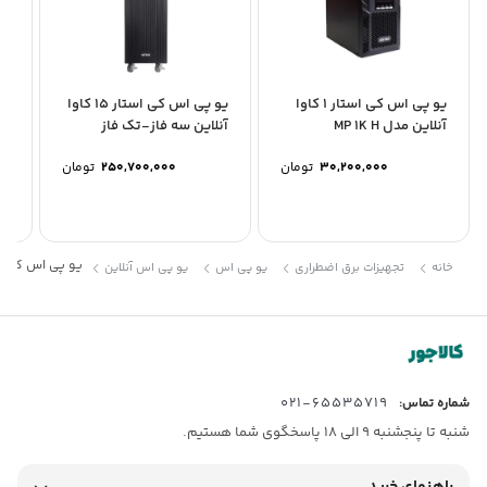
یو پی اس کی استار 1 کاوا
یو پی اس کی استار 15 کاوا
آنلاین مدل MP 1K H
آنلاین سه فاز-تک فاز
آنل
مدل...
30,200,000
تومان
250,700,000
تومان
یو پی اس کی استار 20 کاوا آنلاین سه فاز-تک فا
خانه
تجهیزات برق اضطراری
یو پی اس
یو پی اس آنلاین
65535719-021
شماره تماس:
شنبه تا پنجشنبه 9 الی 18 پاسخگوی شما هستیم.