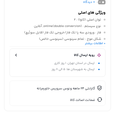
0
دیدگاه
0
ویژگی های اصلی
توان اصلی (کاوا)
: 2
نوع سیستم
: (double conversion)online, آنلاین
فاز
: ورودی سه یا تک فاز/خروجی تک فاز (قابل سوئیچ)
شکل موج
: تمام سینوسی (سینوسی خالص)
+ اطلاعات بیشتر
ولتاژ ورودی
: 230 ولت, 380 ولت, 400 ولت
رویه ارسال کالا
ارسال در استان تهران: 1 روز کاری
ارسال به شهرستان ها: 5 الی 8 روز
گارانتی 24 ماهه ونوس سرویس خاورمیانه
ضمانت اصالت کالا