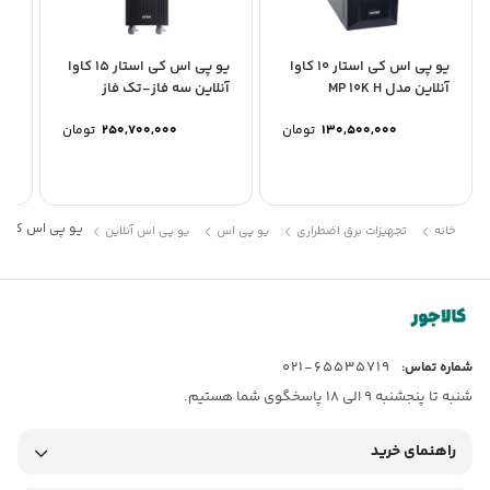
یو پی اس کی استار 10 کاوا
یو پی اس کی استار 15 کاوا
آنلاین مدل MP 10K H
آنلاین سه فاز-تک فاز
آنل
مدل...
130,500,000
تومان
250,700,000
تومان
یو پی اس کی استار 3 کاوا آنلاین م
خانه
تجهیزات برق اضطراری
یو پی اس
یو پی اس آنلاین
65535719-021
شماره تماس:
شنبه تا پنجشنبه 9 الی 18 پاسخگوی شما هستیم.
راهنمای خرید